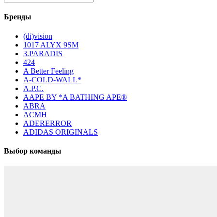
Бренды
(di)vision
1017 ALYX 9SM
3.PARADIS
424
A Better Feeling
A-COLD-WALL*
A.P.C.
AAPE BY *A BATHING APE®
ABRA
ACMH
ADERERROR
ADIDAS ORIGINALS
Выбор команды