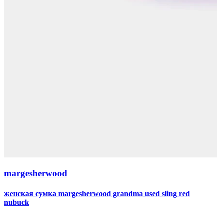
margesherwood
женская сумка margesherwood grandma used sling red
nubuck