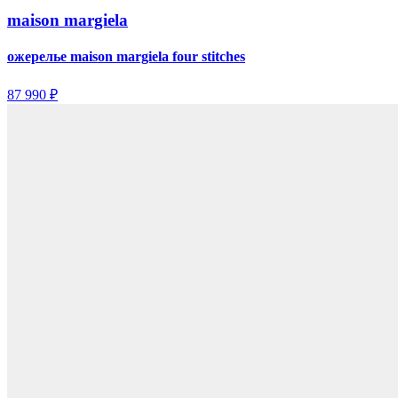
maison margiela
ожерелье maison margiela four stitches
87 990 ₽