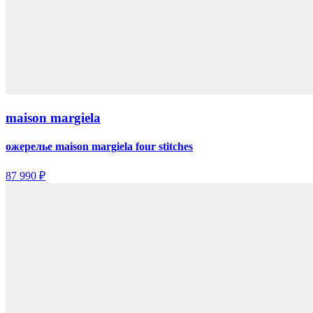
maison margiela
ожерелье maison margiela four stitches
87 990 ₽