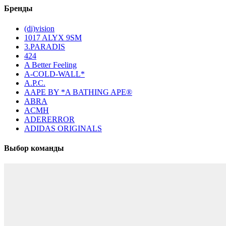
Бренды
(di)vision
1017 ALYX 9SM
3.PARADIS
424
A Better Feeling
A-COLD-WALL*
A.P.C.
AAPE BY *A BATHING APE®
ABRA
ACMH
ADERERROR
ADIDAS ORIGINALS
Выбор команды