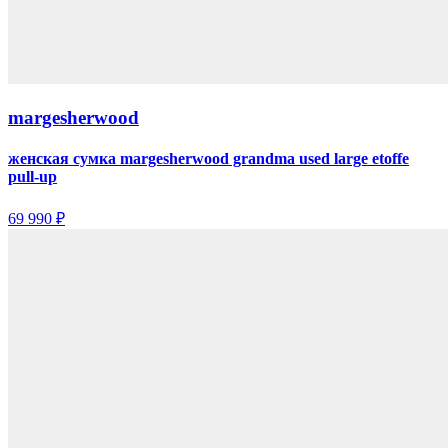
margesherwood
женская сумка margesherwood grandma used large etoffe
pull-up
69 990 ₽