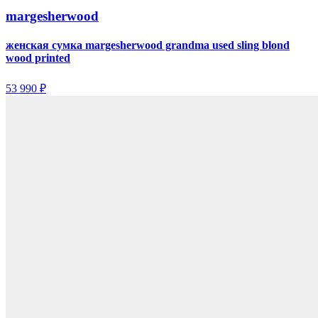
margesherwood
женская сумка margesherwood grandma used sling blond
wood printed
53 990 ₽