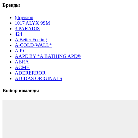
Бренды
(di)vision
1017 ALYX 9SM
3.PARADIS
424
A Better Feeling
A-COLD-WALL*
A.P.C.
AAPE BY *A BATHING APE®
ABRA
ACMH
ADERERROR
ADIDAS ORIGINALS
Выбор команды