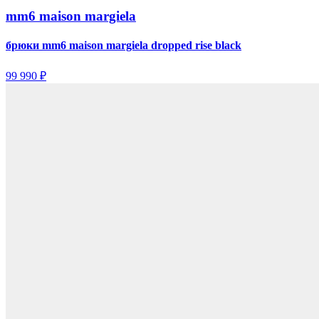
mm6 maison margiela
брюки mm6 maison margiela dropped rise black
99 990 ₽