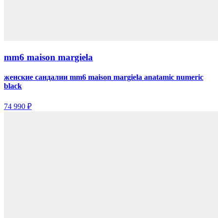
mm6 maison margiela
женские сандалии mm6 maison margiela anatamic numeric
black
74 990 ₽