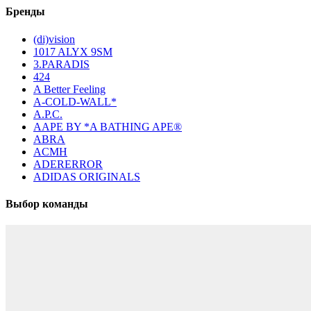
Бренды
(di)vision
1017 ALYX 9SM
3.PARADIS
424
A Better Feeling
A-COLD-WALL*
A.P.C.
AAPE BY *A BATHING APE®
ABRA
ACMH
ADERERROR
ADIDAS ORIGINALS
Выбор команды