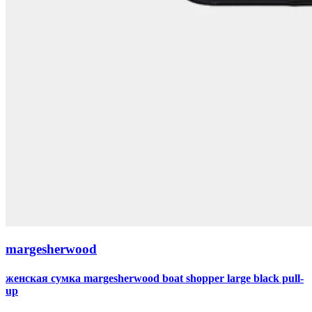
margesherwood
женская сумка margesherwood boat shopper large black pull-
up