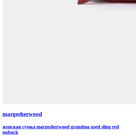
margesherwood
женская сумка margesherwood grandma used sling red
nubuck