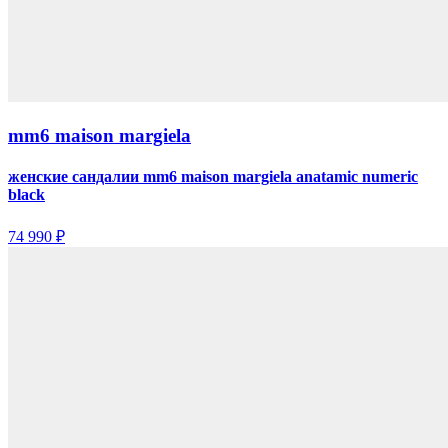
mm6 maison margiela
женские сандалии mm6 maison margiela anatamic numeric
black
74 990 ₽