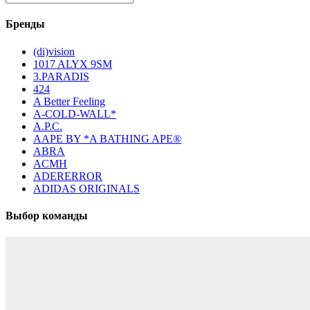
Бренды
(di)vision
1017 ALYX 9SM
3.PARADIS
424
A Better Feeling
A-COLD-WALL*
A.P.C.
AAPE BY *A BATHING APE®
ABRA
ACMH
ADERERROR
ADIDAS ORIGINALS
Выбор команды