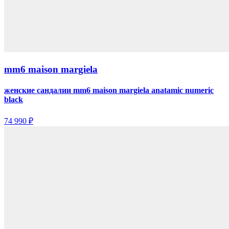
mm6 maison margiela
женские сандалии mm6 maison margiela anatamic numeric
black
74 990 ₽