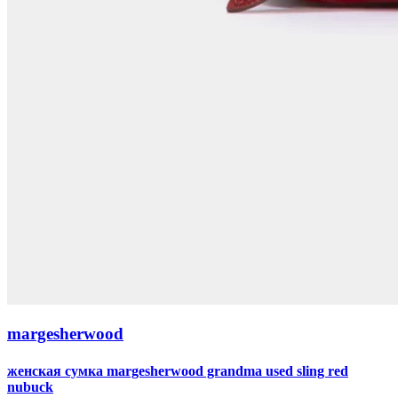
margesherwood
женская сумка margesherwood grandma used sling red
nubuck