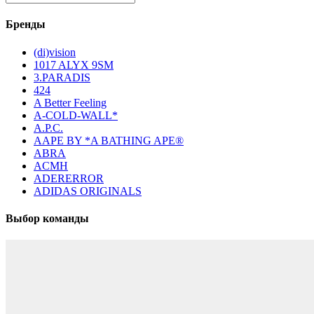
Бренды
(di)vision
1017 ALYX 9SM
3.PARADIS
424
A Better Feeling
A-COLD-WALL*
A.P.C.
AAPE BY *A BATHING APE®
ABRA
ACMH
ADERERROR
ADIDAS ORIGINALS
Выбор команды