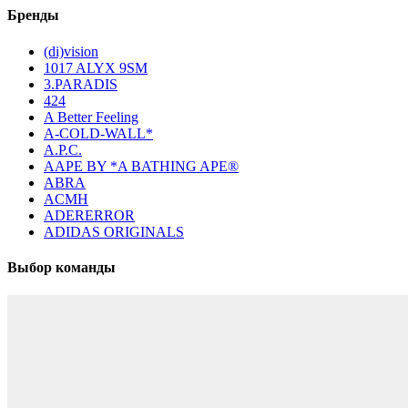
Бренды
(di)vision
1017 ALYX 9SM
3.PARADIS
424
A Better Feeling
A-COLD-WALL*
A.P.C.
AAPE BY *A BATHING APE®
ABRA
ACMH
ADERERROR
ADIDAS ORIGINALS
Выбор команды