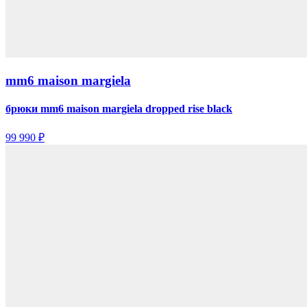
mm6 maison margiela
брюки mm6 maison margiela dropped rise black
99 990 ₽