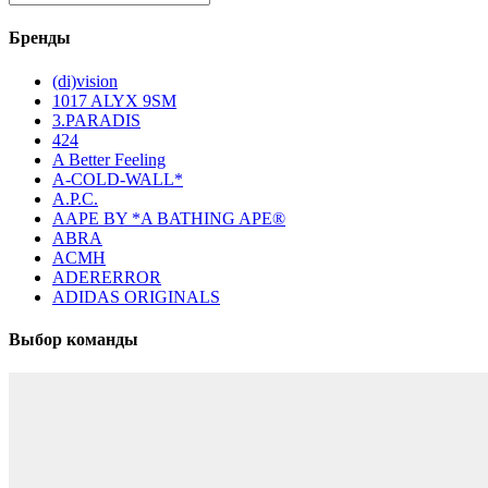
Бренды
(di)vision
1017 ALYX 9SM
3.PARADIS
424
A Better Feeling
A-COLD-WALL*
A.P.C.
AAPE BY *A BATHING APE®
ABRA
ACMH
ADERERROR
ADIDAS ORIGINALS
Выбор команды