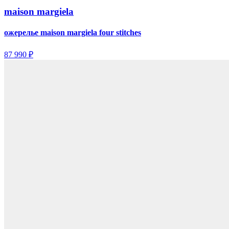
maison margiela
ожерелье maison margiela four stitches
87 990 ₽