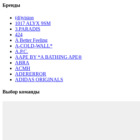
Бренды
(di)vision
1017 ALYX 9SM
3.PARADIS
424
A Better Feeling
A-COLD-WALL*
A.P.C.
AAPE BY *A BATHING APE®
ABRA
ACMH
ADERERROR
ADIDAS ORIGINALS
Выбор команды