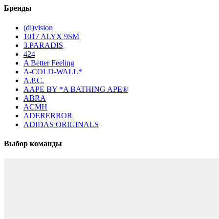
Бренды
(di)vision
1017 ALYX 9SM
3.PARADIS
424
A Better Feeling
A-COLD-WALL*
A.P.C.
AAPE BY *A BATHING APE®
ABRA
ACMH
ADERERROR
ADIDAS ORIGINALS
Выбор команды