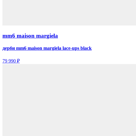
mm6 maison margiela
дерби mm6 maison margiela lace-ups black
79 990 ₽