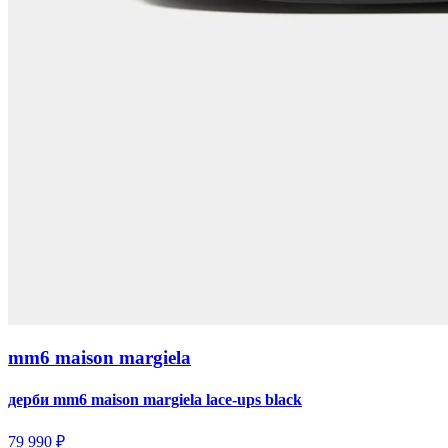
mm6 maison margiela
дерби mm6 maison margiela lace-ups black
79 990 ₽