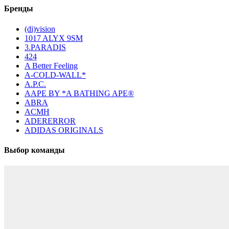
Бренды
(di)vision
1017 ALYX 9SM
3.PARADIS
424
A Better Feeling
A-COLD-WALL*
A.P.C.
AAPE BY *A BATHING APE®
ABRA
ACMH
ADERERROR
ADIDAS ORIGINALS
Выбор команды