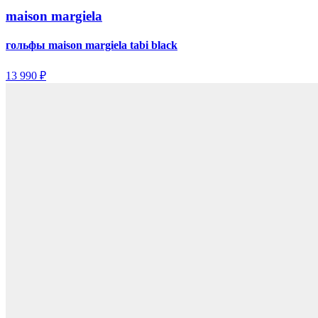
maison margiela
гольфы maison margiela tabi black
13 990 ₽