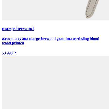
margesherwood
женская сумка margesherwood grandma used sling blond
wood printed
53 990 ₽