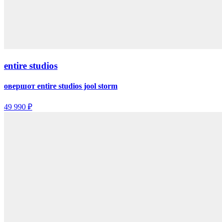
entire studios
овершот entire studios jool storm
49 990 ₽