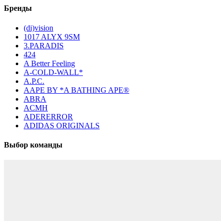
Бренды
(di)vision
1017 ALYX 9SM
3.PARADIS
424
A Better Feeling
A-COLD-WALL*
A.P.C.
AAPE BY *A BATHING APE®
ABRA
ACMH
ADERERROR
ADIDAS ORIGINALS
Выбор команды