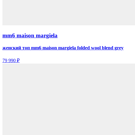
mm6 maison margiela
женский топ mm6 maison margiela folded wool blend grey
79 990 ₽