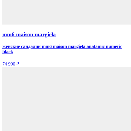
mm6 maison margiela
женские сандалии mm6 maison margiela anatamic numeric
black
74 990 ₽