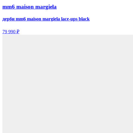
mm6 maison margiela
дерби mm6 maison margiela lace-ups black
79 990 ₽