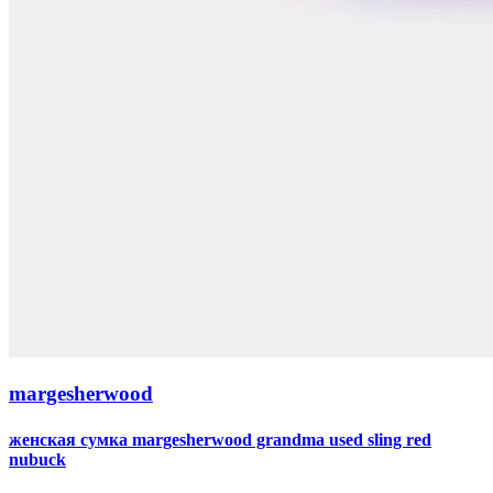
margesherwood
женская сумка margesherwood grandma used sling red
nubuck