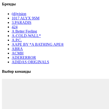
Бренды
(di)vision
1017 ALYX 9SM
3.PARADIS
424
A Better Feeling
A-COLD-WALL*
A.P.C.
AAPE BY *A BATHING APE®
ABRA
ACMH
ADERERROR
ADIDAS ORIGINALS
Выбор команды