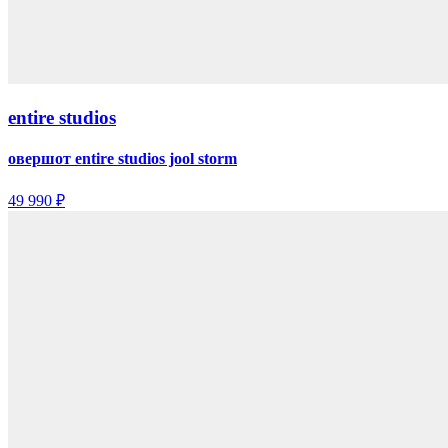
entire studios
овершот entire studios jool storm
49 990 ₽