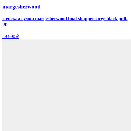
margesherwood
женская сумка margesherwood boat shopper large black pull-
up
59 990 ₽