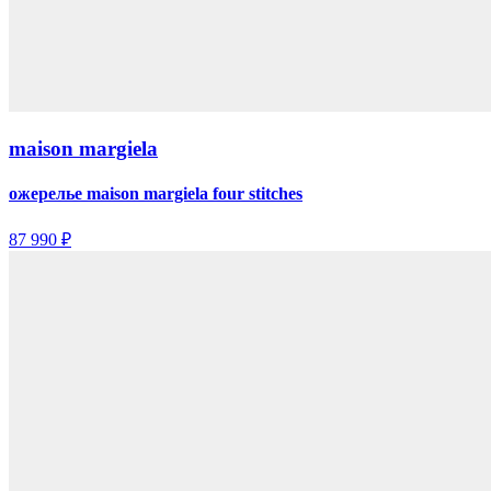
maison margiela
ожерелье maison margiela four stitches
87 990 ₽