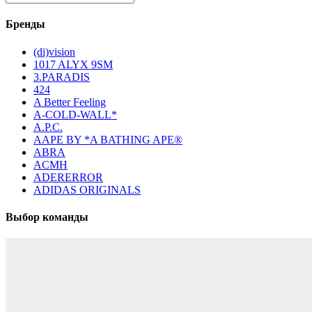
Бренды
(di)vision
1017 ALYX 9SM
3.PARADIS
424
A Better Feeling
A-COLD-WALL*
A.P.C.
AAPE BY *A BATHING APE®
ABRA
ACMH
ADERERROR
ADIDAS ORIGINALS
Выбор команды