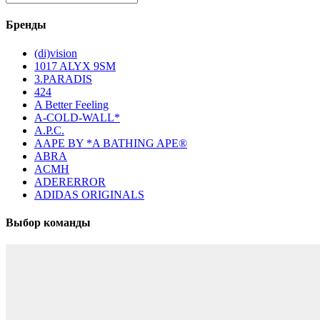
Бренды
(di)vision
1017 ALYX 9SM
3.PARADIS
424
A Better Feeling
A-COLD-WALL*
A.P.C.
AAPE BY *A BATHING APE®
ABRA
ACMH
ADERERROR
ADIDAS ORIGINALS
Выбор команды