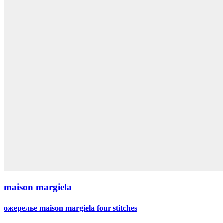
maison margiela
ожерелье maison margiela four stitches