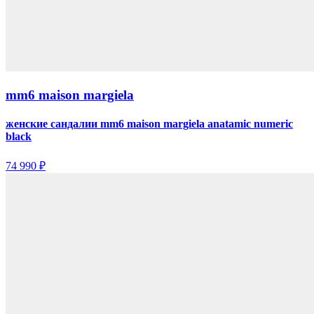
mm6 maison margiela
женские сандалии mm6 maison margiela anatamic numeric
black
74 990 ₽