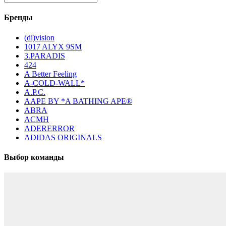
Бренды
(di)vision
1017 ALYX 9SM
3.PARADIS
424
A Better Feeling
A-COLD-WALL*
A.P.C.
AAPE BY *A BATHING APE®
ABRA
ACMH
ADERERROR
ADIDAS ORIGINALS
Выбор команды