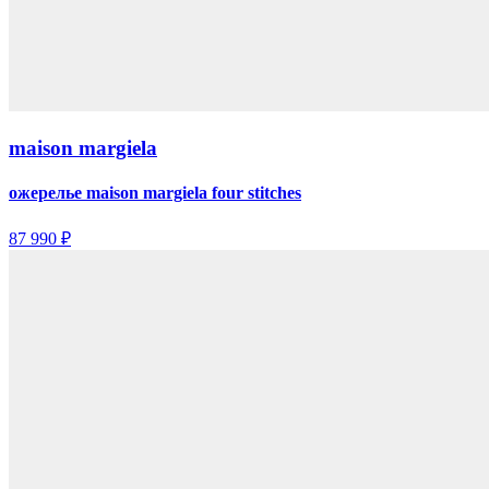
maison margiela
ожерелье maison margiela four stitches
87 990 ₽