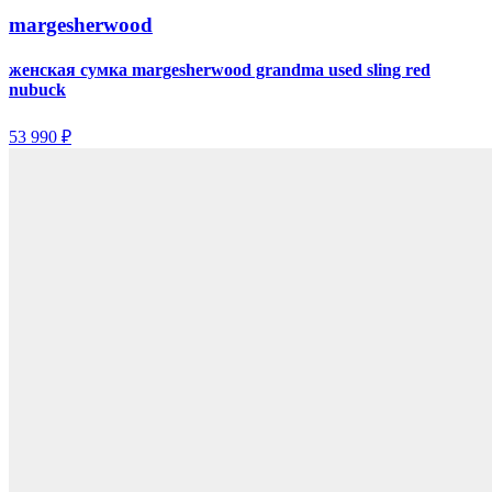
margesherwood
женская сумка margesherwood grandma used sling red
nubuck
53 990 ₽