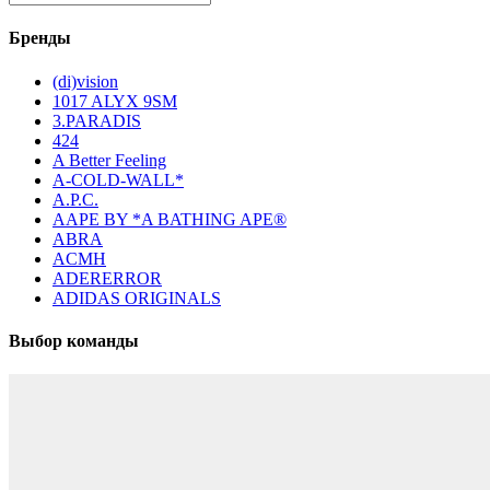
Бренды
(di)vision
1017 ALYX 9SM
3.PARADIS
424
A Better Feeling
A-COLD-WALL*
A.P.C.
AAPE BY *A BATHING APE®
ABRA
ACMH
ADERERROR
ADIDAS ORIGINALS
Выбор команды