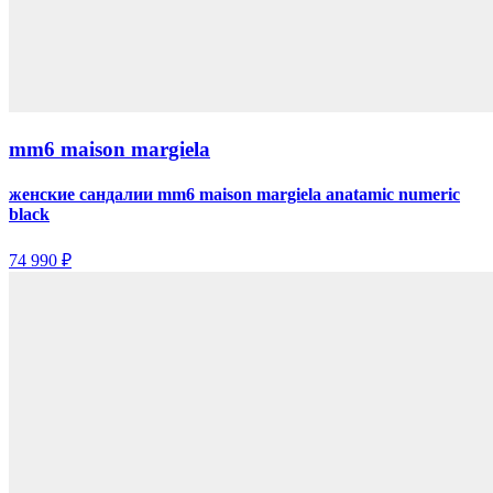
mm6 maison margiela
женские сандалии mm6 maison margiela anatamic numeric
black
74 990 ₽