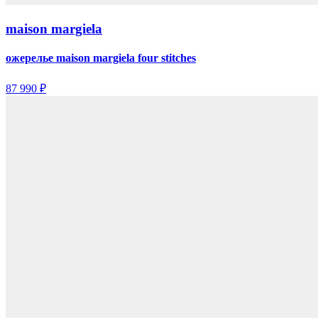
maison margiela
ожерелье maison margiela four stitches
87 990 ₽