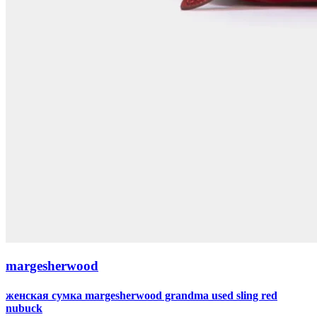
margesherwood
женская сумка margesherwood grandma used sling red
nubuck