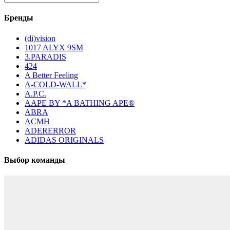
Бренды
(di)vision
1017 ALYX 9SM
3.PARADIS
424
A Better Feeling
A-COLD-WALL*
A.P.C.
AAPE BY *A BATHING APE®
ABRA
ACMH
ADERERROR
ADIDAS ORIGINALS
Выбор команды