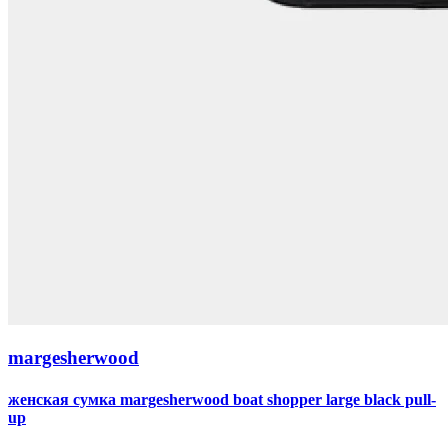
margesherwood
женская сумка margesherwood boat shopper large black pull-
up