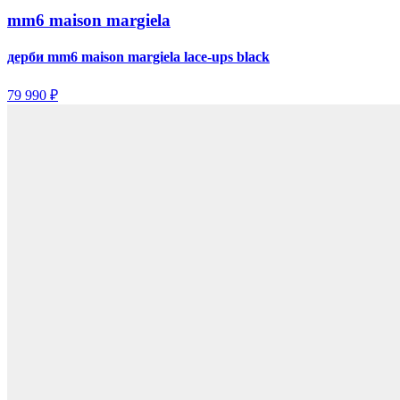
mm6 maison margiela
дерби mm6 maison margiela lace-ups black
79 990 ₽