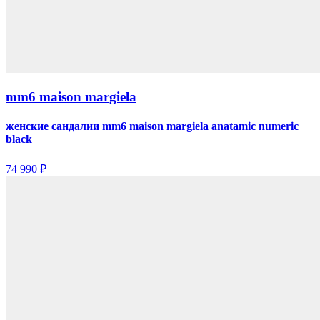
mm6 maison margiela
женские сандалии mm6 maison margiela anatamic numeric
black
74 990 ₽