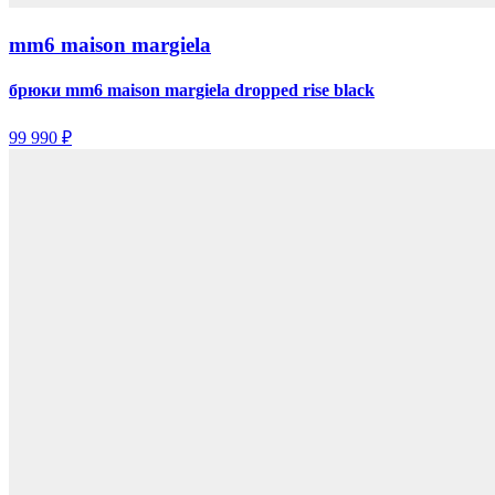
mm6 maison margiela
брюки mm6 maison margiela dropped rise black
99 990 ₽