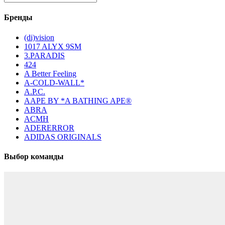
Бренды
(di)vision
1017 ALYX 9SM
3.PARADIS
424
A Better Feeling
A-COLD-WALL*
A.P.C.
AAPE BY *A BATHING APE®
ABRA
ACMH
ADERERROR
ADIDAS ORIGINALS
Выбор команды