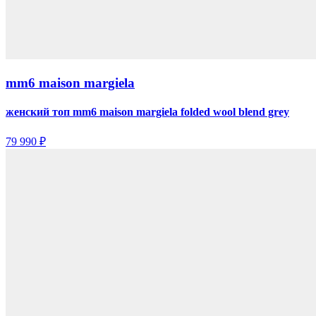
mm6 maison margiela
женский топ mm6 maison margiela folded wool blend grey
79 990 ₽