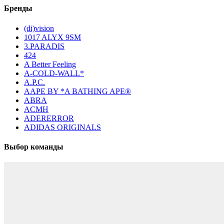
Бренды
(di)vision
1017 ALYX 9SM
3.PARADIS
424
A Better Feeling
A-COLD-WALL*
A.P.C.
AAPE BY *A BATHING APE®
ABRA
ACMH
ADERERROR
ADIDAS ORIGINALS
Выбор команды