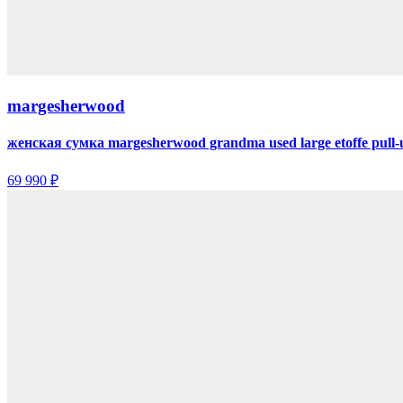
margesherwood
женская сумка margesherwood grandma used large etoffe pull-
69 990 ₽