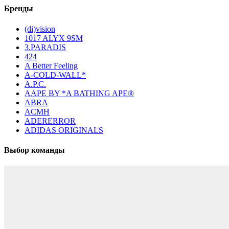
Бренды
(di)vision
1017 ALYX 9SM
3.PARADIS
424
A Better Feeling
A-COLD-WALL*
A.P.C.
AAPE BY *A BATHING APE®
ABRA
ACMH
ADERERROR
ADIDAS ORIGINALS
Выбор команды