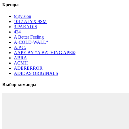
Бренды
(di)vision
1017 ALYX 9SM
3.PARADIS
424
A Better Feeling
A-COLD-WALL*
A.P.C.
AAPE BY *A BATHING APE®
ABRA
ACMH
ADERERROR
ADIDAS ORIGINALS
Выбор команды