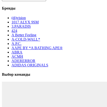
Бренды
(di)vision
1017 ALYX 9SM
3.PARADIS
424
A Better Feeling
A-COLD-WALL*
A.P.C.
AAPE BY *A BATHING APE®
ABRA
ACMH
ADERERROR
ADIDAS ORIGINALS
Выбор команды