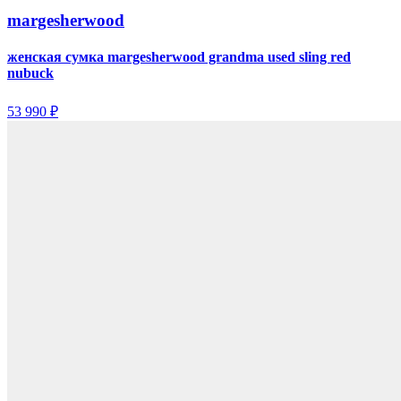
margesherwood
женская сумка margesherwood grandma used sling red
nubuck
53 990 ₽