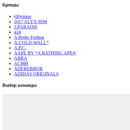
Бренды
(di)vision
1017 ALYX 9SM
3.PARADIS
424
A Better Feeling
A-COLD-WALL*
A.P.C.
AAPE BY *A BATHING APE®
ABRA
ACMH
ADERERROR
ADIDAS ORIGINALS
Выбор команды