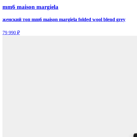
mm6 maison margiela
женский топ mm6 maison margiela folded wool blend grey
79 990 ₽