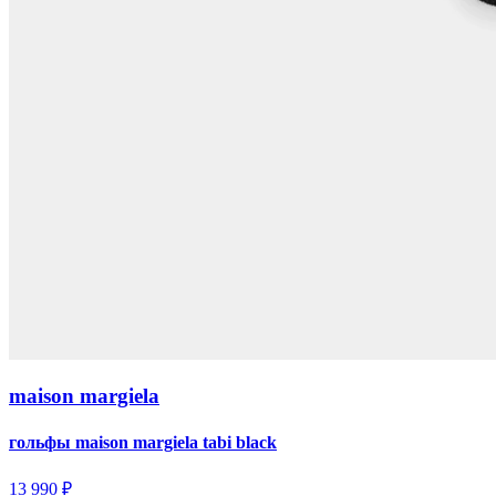
maison margiela
гольфы maison margiela tabi black
13 990 ₽