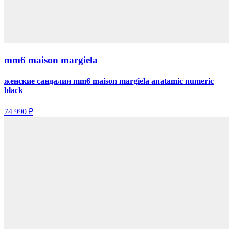
mm6 maison margiela
женские сандалии mm6 maison margiela anatamic numeric
black
74 990 ₽