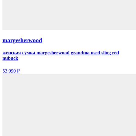
margesherwood
женская сумка margesherwood grandma used sling red
nubuck
53 990 ₽