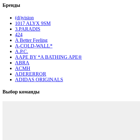
Бренды
(di)vision
1017 ALYX 9SM
3.PARADIS
424
A Better Feeling
A-COLD-WALL*
A.P.C.
AAPE BY *A BATHING APE®
ABRA
ACMH
ADERERROR
ADIDAS ORIGINALS
Выбор команды