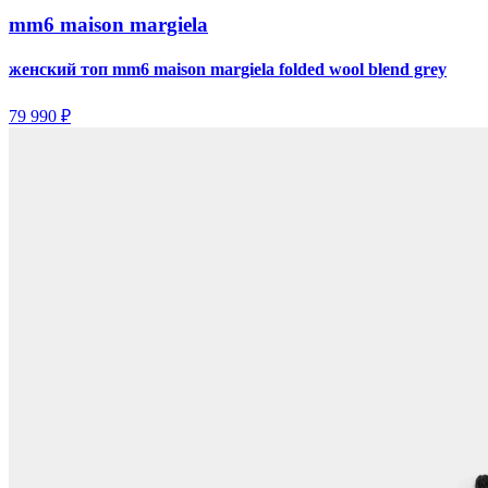
mm6 maison margiela
женский топ mm6 maison margiela folded wool blend grey
79 990 ₽