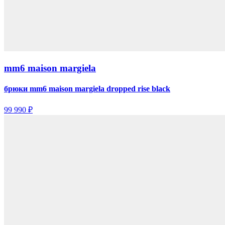
mm6 maison margiela
брюки mm6 maison margiela dropped rise black
99 990 ₽