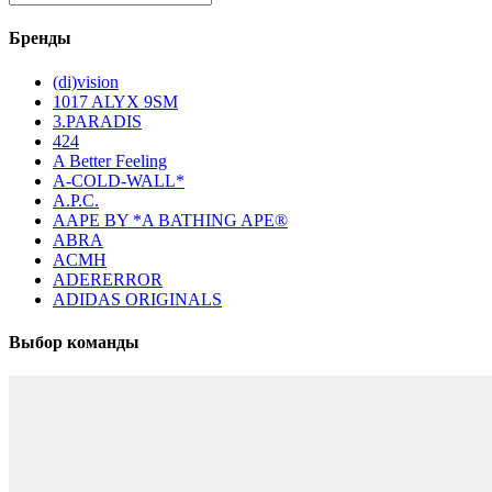
Бренды
(di)vision
1017 ALYX 9SM
3.PARADIS
424
A Better Feeling
A-COLD-WALL*
A.P.C.
AAPE BY *A BATHING APE®
ABRA
ACMH
ADERERROR
ADIDAS ORIGINALS
Выбор команды