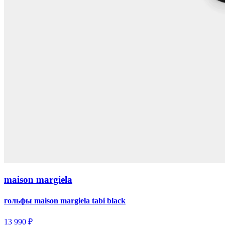
maison margiela
гольфы maison margiela tabi black
13 990 ₽