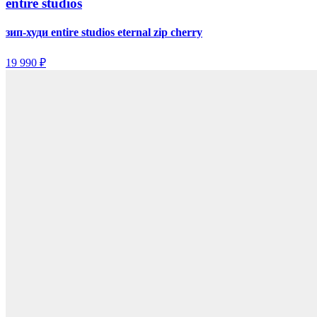
entire studios
зип-худи entire studios eternal zip cherry
19 990 ₽