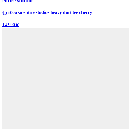
entire studios
футболка entire studios heavy dart tee cherry
14 990 ₽