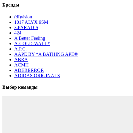
Бренды
(di)vision
1017 ALYX 9SM
3.PARADIS
424
A Better Feeling
A-COLD-WALL*
A.P.C.
AAPE BY *A BATHING APE®
ABRA
ACMH
ADERERROR
ADIDAS ORIGINALS
Выбор команды