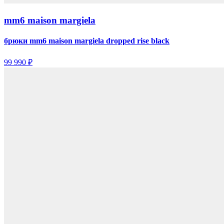
mm6 maison margiela
брюки mm6 maison margiela dropped rise black
99 990 ₽