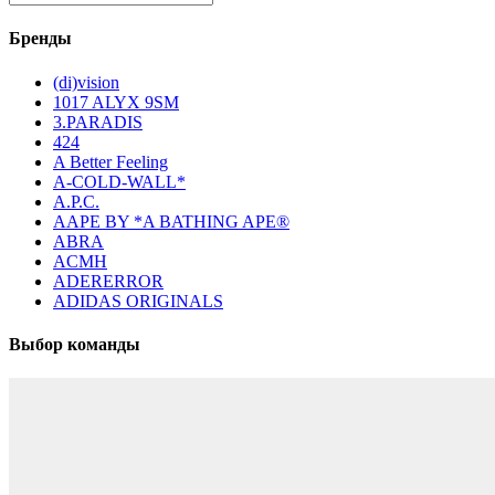
Бренды
(di)vision
1017 ALYX 9SM
3.PARADIS
424
A Better Feeling
A-COLD-WALL*
A.P.C.
AAPE BY *A BATHING APE®
ABRA
ACMH
ADERERROR
ADIDAS ORIGINALS
Выбор команды