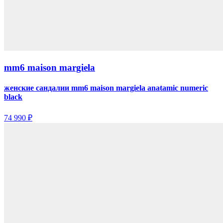
mm6 maison margiela
женские сандалии mm6 maison margiela anatamic numeric
black
74 990 ₽