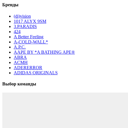
Бренды
(di)vision
1017 ALYX 9SM
3.PARADIS
424
A Better Feeling
A-COLD-WALL*
A.P.C.
AAPE BY *A BATHING APE®
ABRA
ACMH
ADERERROR
ADIDAS ORIGINALS
Выбор команды