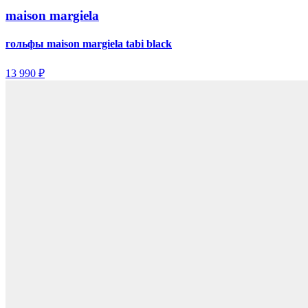
maison margiela
гольфы maison margiela tabi black
13 990 ₽