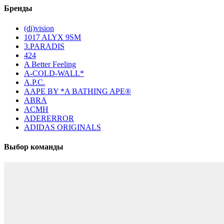
Бренды
(di)vision
1017 ALYX 9SM
3.PARADIS
424
A Better Feeling
A-COLD-WALL*
A.P.C.
AAPE BY *A BATHING APE®
ABRA
ACMH
ADERERROR
ADIDAS ORIGINALS
Выбор команды