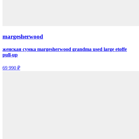
margesherwood
женская сумка margesherwood grandma used large etoffe
pull-up
69 990 ₽