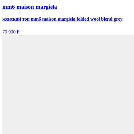
mm6 maison margiela
женский топ mm6 maison margiela folded wool blend grey
79 990 ₽