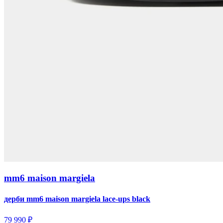
mm6 maison margiela
дерби mm6 maison margiela lace-ups black
79 990 ₽