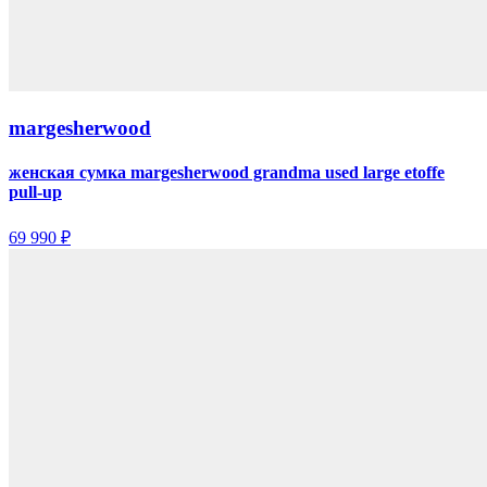
margesherwood
женская сумка margesherwood grandma used large etoffe
pull-up
69 990 ₽