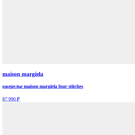
maison margiela
ожерелье maison margiela four stitches
87 990 ₽