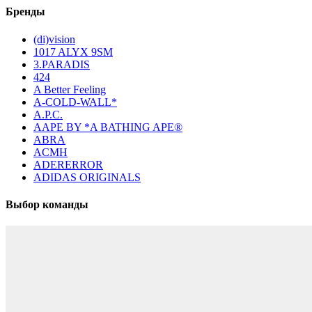
Бренды
(di)vision
1017 ALYX 9SM
3.PARADIS
424
A Better Feeling
A-COLD-WALL*
A.P.C.
AAPE BY *A BATHING APE®
ABRA
ACMH
ADERERROR
ADIDAS ORIGINALS
Выбор команды