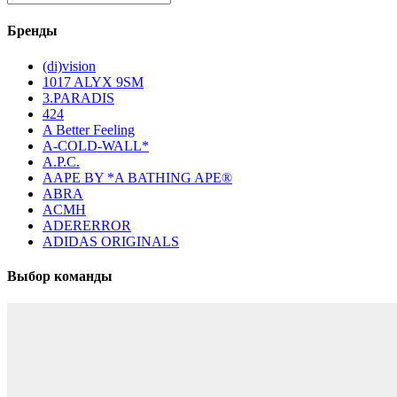
Бренды
(di)vision
1017 ALYX 9SM
3.PARADIS
424
A Better Feeling
A-COLD-WALL*
A.P.C.
AAPE BY *A BATHING APE®
ABRA
ACMH
ADERERROR
ADIDAS ORIGINALS
Выбор команды