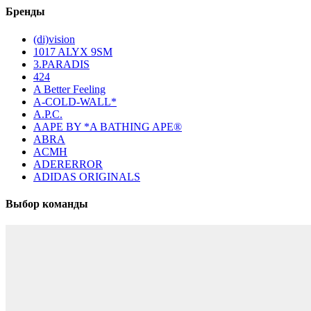
Бренды
(di)vision
1017 ALYX 9SM
3.PARADIS
424
A Better Feeling
A-COLD-WALL*
A.P.C.
AAPE BY *A BATHING APE®
ABRA
ACMH
ADERERROR
ADIDAS ORIGINALS
Выбор команды