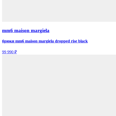
mm6 maison margiela
брюки mm6 maison margiela dropped rise black
99 990 ₽