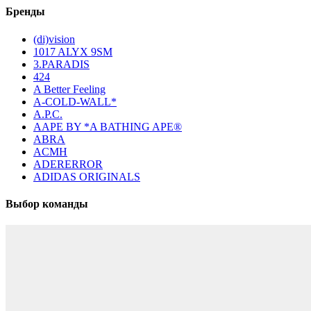
Бренды
(di)vision
1017 ALYX 9SM
3.PARADIS
424
A Better Feeling
A-COLD-WALL*
A.P.C.
AAPE BY *A BATHING APE®
ABRA
ACMH
ADERERROR
ADIDAS ORIGINALS
Выбор команды