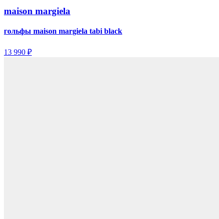
maison margiela
гольфы maison margiela tabi black
13 990 ₽