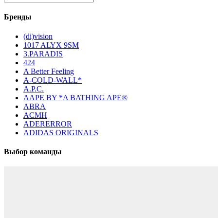
Бренды
(di)vision
1017 ALYX 9SM
3.PARADIS
424
A Better Feeling
A-COLD-WALL*
A.P.C.
AAPE BY *A BATHING APE®
ABRA
ACMH
ADERERROR
ADIDAS ORIGINALS
Выбор команды