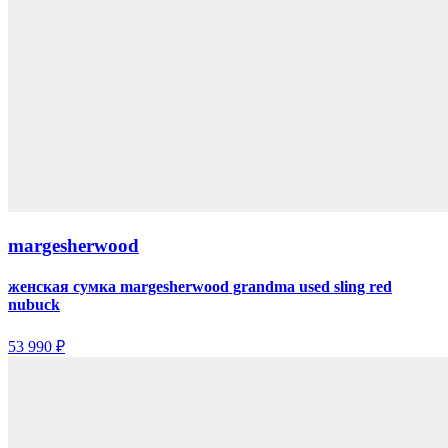
margesherwood
женская сумка margesherwood grandma used sling red
nubuck
53 990 ₽