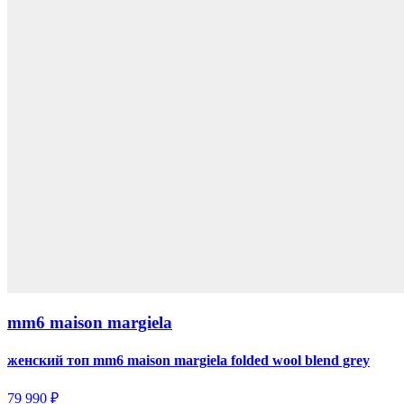
mm6 maison margiela
женский топ mm6 maison margiela folded wool blend grey
79 990 ₽