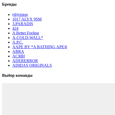
Бренды
(di)vision
1017 ALYX 9SM
3.PARADIS
424
A Better Feeling
A-COLD-WALL*
A.P.C.
AAPE BY *A BATHING APE®
ABRA
ACMH
ADERERROR
ADIDAS ORIGINALS
Выбор команды