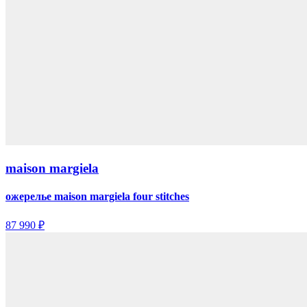
maison margiela
ожерелье maison margiela four stitches
87 990 ₽