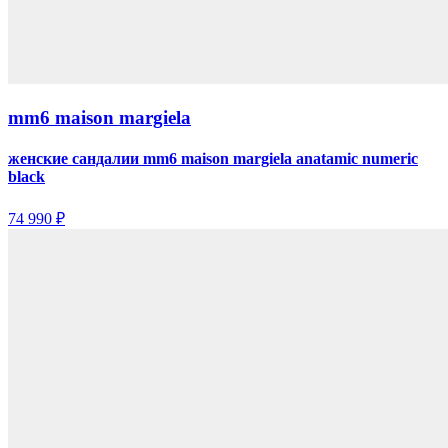
mm6 maison margiela
женские сандалии mm6 maison margiela anatamic numeric
black
74 990 ₽