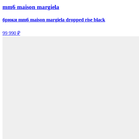
mm6 maison margiela
брюки mm6 maison margiela dropped rise black
99 990 ₽