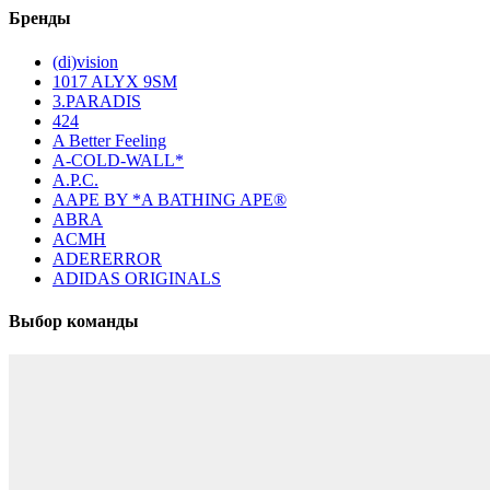
Бренды
(di)vision
1017 ALYX 9SM
3.PARADIS
424
A Better Feeling
A-COLD-WALL*
A.P.C.
AAPE BY *A BATHING APE®
ABRA
ACMH
ADERERROR
ADIDAS ORIGINALS
Выбор команды