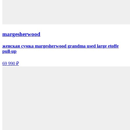
margesherwood
женская сумка margesherwood grandma used large etoffe
pull-up
69 990 ₽