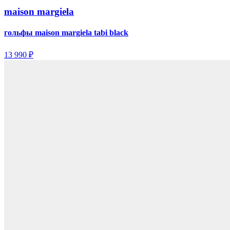
maison margiela
гольфы maison margiela tabi black
13 990 ₽