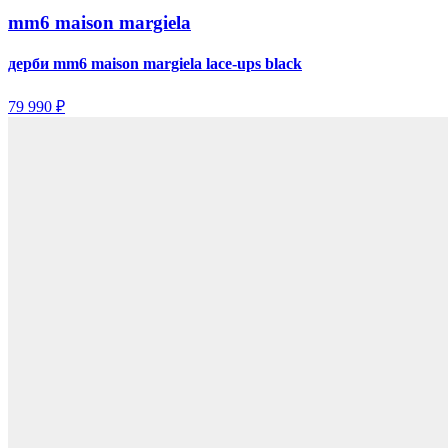
mm6 maison margiela
дерби mm6 maison margiela lace-ups black
79 990 ₽