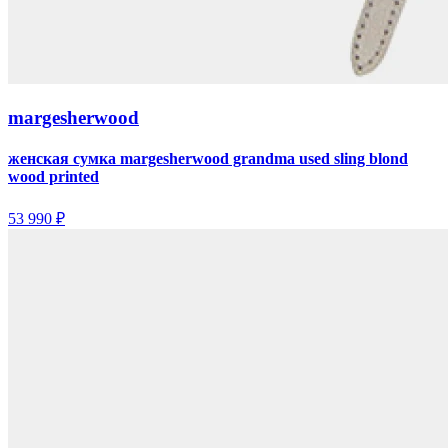
margesherwood
женская сумка margesherwood grandma used sling blond
wood printed
53 990 ₽