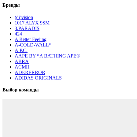
Бренды
(di)vision
1017 ALYX 9SM
3.PARADIS
424
A Better Feeling
A-COLD-WALL*
A.P.C.
AAPE BY *A BATHING APE®
ABRA
ACMH
ADERERROR
ADIDAS ORIGINALS
Выбор команды