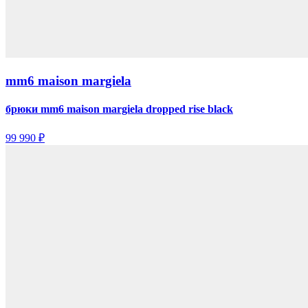
mm6 maison margiela
брюки mm6 maison margiela dropped rise black
99 990 ₽