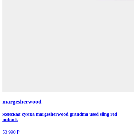
margesherwood
женская сумка margesherwood grandma used sling red
nubuck
53 990 ₽