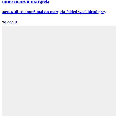
mm6 maison margiela
женский топ mm6 maison margiela folded wool blend grey
79 990 ₽