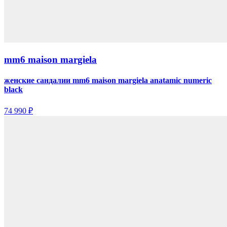
mm6 maison margiela
женские сандалии mm6 maison margiela anatamic numeric
black
74 990 ₽