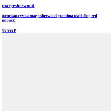
margesherwood
женская сумка margesherwood grandma used sling red
nubuck
53 990 ₽