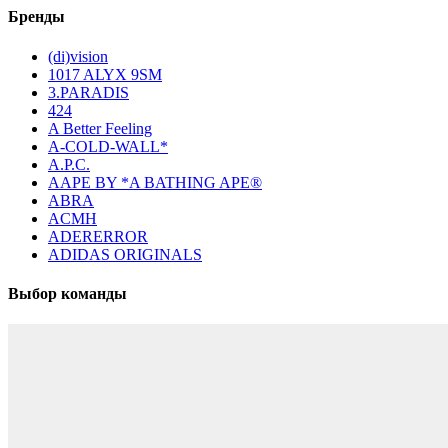
Бренды
(di)vision
1017 ALYX 9SM
3.PARADIS
424
A Better Feeling
A-COLD-WALL*
A.P.C.
AAPE BY *A BATHING APE®
ABRA
ACMH
ADERERROR
ADIDAS ORIGINALS
Выбор команды