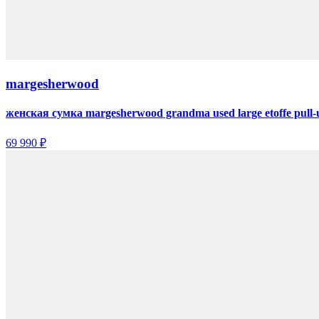
margesherwood
женская сумка margesherwood grandma used large etoffe pull-
69 990 ₽