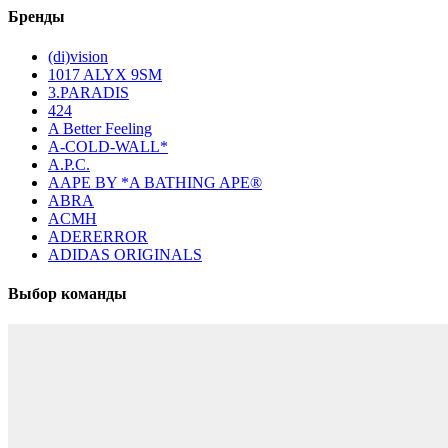
Бренды
(di)vision
1017 ALYX 9SM
3.PARADIS
424
A Better Feeling
A-COLD-WALL*
A.P.C.
AAPE BY *A BATHING APE®
ABRA
ACMH
ADERERROR
ADIDAS ORIGINALS
Выбор команды