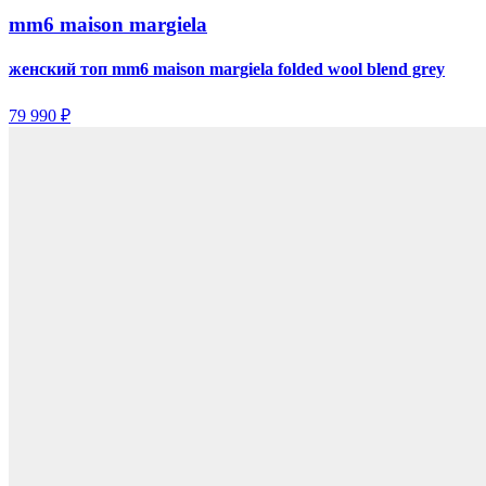
mm6 maison margiela
женский топ mm6 maison margiela folded wool blend grey
79 990 ₽