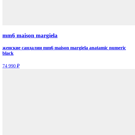
mm6 maison margiela
женские сандалии mm6 maison margiela anatamic numeric
black
74 990 ₽