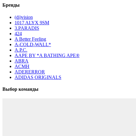
Бренды
(di)vision
1017 ALYX 9SM
3.PARADIS
424
A Better Feeling
A-COLD-WALL*
A.P.C.
AAPE BY *A BATHING APE®
ABRA
ACMH
ADERERROR
ADIDAS ORIGINALS
Выбор команды