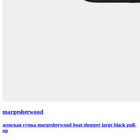
margesherwood
женская сумка margesherwood boat shopper large black pull-
up