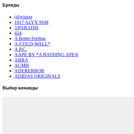
Бренды
(di)vision
1017 ALYX 9SM
3.PARADIS
424
A Better Feeling
A-COLD-WALL*
A.P.C.
AAPE BY *A BATHING APE®
ABRA
ACMH
ADERERROR
ADIDAS ORIGINALS
Выбор команды