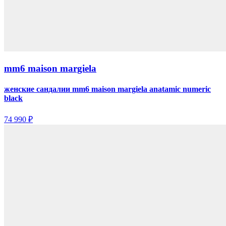
mm6 maison margiela
женские сандалии mm6 maison margiela anatamic numeric
black
74 990 ₽