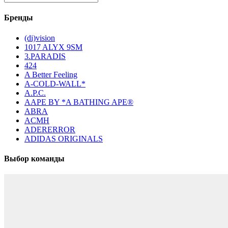
Бренды
(di)vision
1017 ALYX 9SM
3.PARADIS
424
A Better Feeling
A-COLD-WALL*
A.P.C.
AAPE BY *A BATHING APE®
ABRA
ACMH
ADERERROR
ADIDAS ORIGINALS
Выбор команды