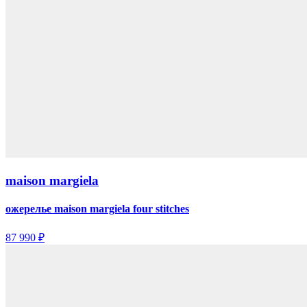
maison margiela
ожерелье maison margiela four stitches
87 990 ₽