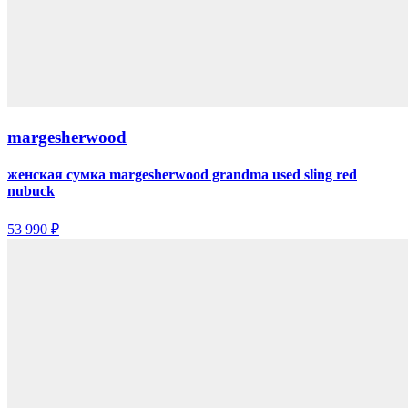
margesherwood
женская сумка margesherwood grandma used sling red
nubuck
53 990 ₽