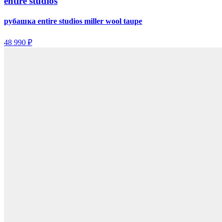
entire studios
рубашка entire studios miller wool taupe
48 990 ₽