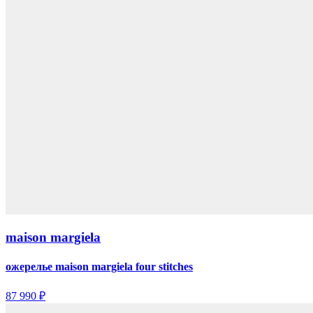
maison margiela
ожерелье maison margiela four stitches
87 990 ₽