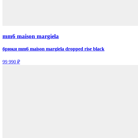
mm6 maison margiela
брюки mm6 maison margiela dropped rise black
99 990 ₽