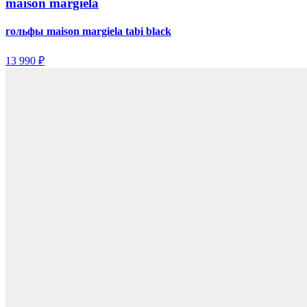
maison margiela
гольфы maison margiela tabi black
13 990 ₽