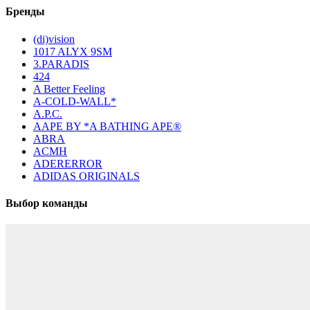
Бренды
(di)vision
1017 ALYX 9SM
3.PARADIS
424
A Better Feeling
A-COLD-WALL*
A.P.C.
AAPE BY *A BATHING APE®
ABRA
ACMH
ADERERROR
ADIDAS ORIGINALS
Выбор команды