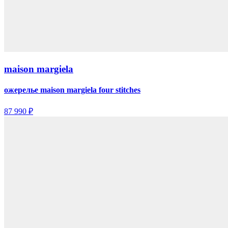
maison margiela
ожерелье maison margiela four stitches
87 990 ₽