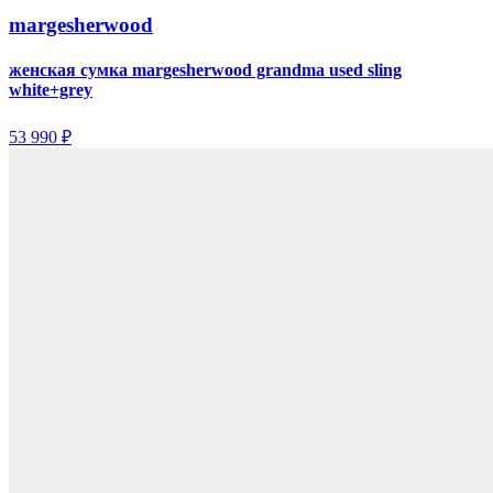
margesherwood
женская сумка margesherwood grandma used sling
white+grey
53 990 ₽