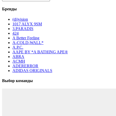
Бренды
(di)vision
1017 ALYX 9SM
3.PARADIS
424
A Better Feeling
A-COLD-WALL*
A.P.C.
AAPE BY *A BATHING APE®
ABRA
ACMH
ADERERROR
ADIDAS ORIGINALS
Выбор команды