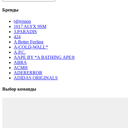
Бренды
(di)vision
1017 ALYX 9SM
3.PARADIS
424
A Better Feeling
A-COLD-WALL*
A.P.C.
AAPE BY *A BATHING APE®
ABRA
ACMH
ADERERROR
ADIDAS ORIGINALS
Выбор команды