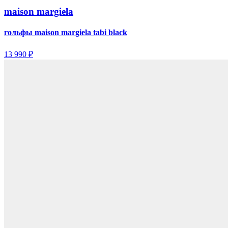
maison margiela
гольфы maison margiela tabi black
13 990 ₽