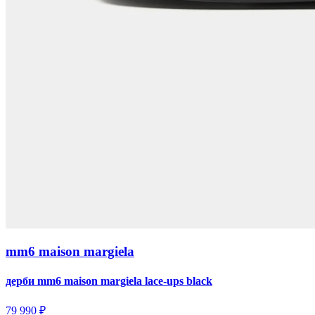
mm6 maison margiela
дерби mm6 maison margiela lace-ups black
79 990 ₽