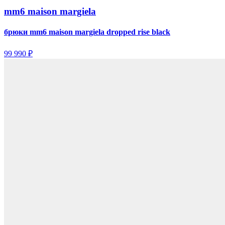
mm6 maison margiela
брюки mm6 maison margiela dropped rise black
99 990 ₽