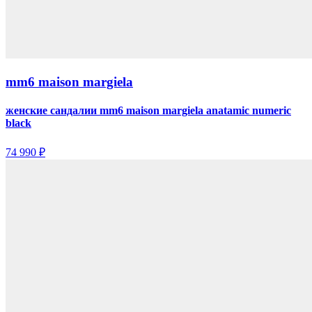
mm6 maison margiela
женские сандалии mm6 maison margiela anatamic numeric
black
74 990 ₽