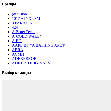
Бренды
(di)vision
1017 ALYX 9SM
3.PARADIS
424
A Better Feeling
A-COLD-WALL*
A.P.C.
AAPE BY *A BATHING APE®
ABRA
ACMH
ADERERROR
ADIDAS ORIGINALS
Выбор команды