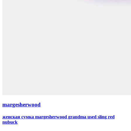
margesherwood
женская сумка margesherwood grandma used sling red
nubuck