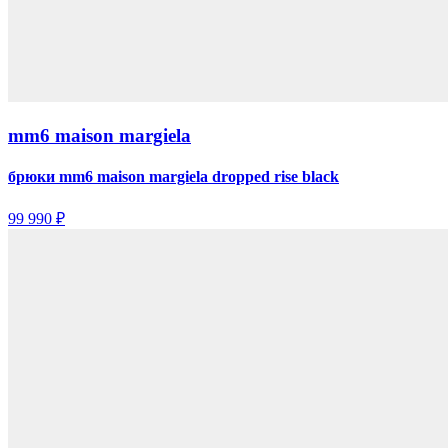
mm6 maison margiela
брюки mm6 maison margiela dropped rise black
99 990 ₽