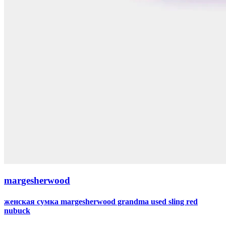
margesherwood
женская сумка margesherwood grandma used sling red
nubuck