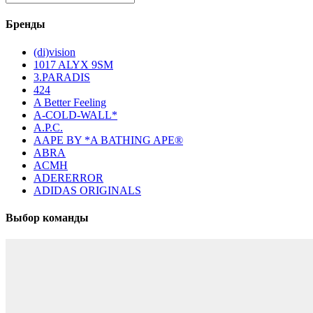
Бренды
(di)vision
1017 ALYX 9SM
3.PARADIS
424
A Better Feeling
A-COLD-WALL*
A.P.C.
AAPE BY *A BATHING APE®
ABRA
ACMH
ADERERROR
ADIDAS ORIGINALS
Выбор команды