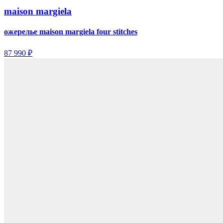
maison margiela
ожерелье maison margiela four stitches
87 990 ₽